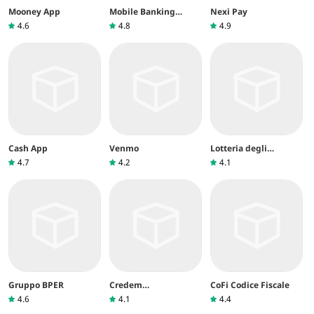
Mooney App
Mobile Banking
Nexi Pay
UniCredit
4.6
4.8
4.9
Cash App
Venmo
Lotteria degli
Scontrini
4.7
4.2
4.1
Gruppo BPER
Credem
CoFi Codice Fiscale
Euromobiliare PB My
4.6
4.1
4.4
Key