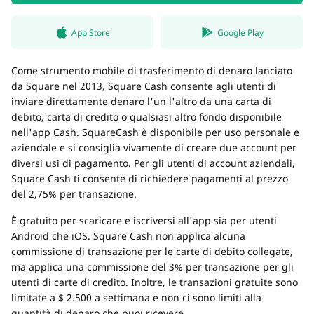
App Store
Google Play
Come strumento mobile di trasferimento di denaro lanciato
da Square nel 2013, Square Cash consente agli utenti di
inviare direttamente denaro l'un l'altro da una carta di
debito, carta di credito o qualsiasi altro fondo disponibile
nell'app Cash. SquareCash è disponibile per uso personale e
aziendale e si consiglia vivamente di creare due account per
diversi usi di pagamento. Per gli utenti di account aziendali,
Square Cash ti consente di richiedere pagamenti al prezzo
del 2,75% per transazione.
È gratuito per scaricare e iscriversi all'app sia per utenti
Android che iOS. Square Cash non applica alcuna
commissione di transazione per le carte di debito collegate,
ma applica una commissione del 3% per transazione per gli
utenti di carte di credito. Inoltre, le transazioni gratuite sono
limitate a $ 2.500 a settimana e non ci sono limiti alla
quantità di denaro che puoi ricevere.