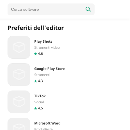
Preferiti dell'editor
Play Shots
Strumenti video
4.6
Google Play Store
Strumenti
4.3
TikTok
Social
4.5
Microsoft Word
Produttività