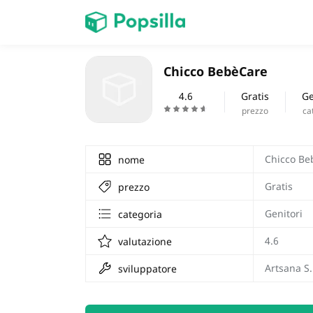
HOME
Chicco BebèCare
Giochi
4.6
Gratis
Ge
prezzo
ca
Chicco Be
nome
Gratis
prezzo
Genitori
categoria
4.6
valutazione
Artsana S.
sviluppatore