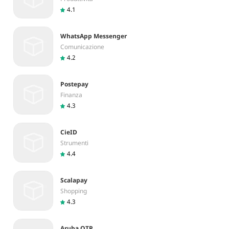
4.1
WhatsApp Messenger
Comunicazione
4.2
Postepay
Finanza
4.3
CieID
Strumenti
4.4
Scalapay
Shopping
4.3
Aruba OTP