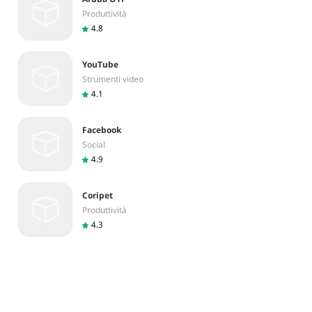
Produttività
4.8
YouTube
Strumenti video
4.1
Facebook
Social
4.9
Coripet
Produttività
4.3