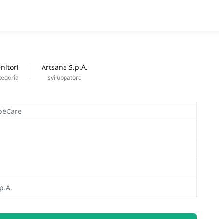
APPS
nuove uscite
nitori
Artsana S.p.A.
tegoria
sviluppatore
bèCare
p.A.