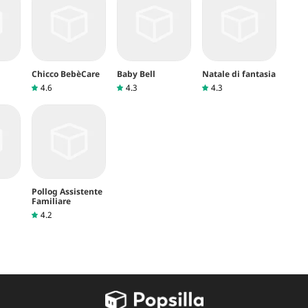
Chicco BebèCare
Baby Bell
Natale di fantasia
4.6
4.3
4.3
Pollog Assistente
Familiare
4.2