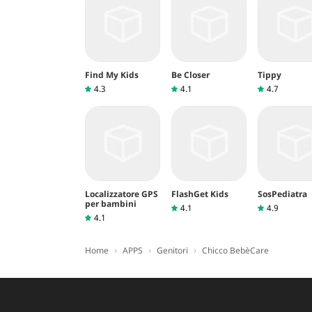
Find My Kids
Be Closer
Tippy
4.3
4.1
4.7
Localizzatore GPS
FlashGet Kids
SosPediatra
per bambini
4.1
4.9
4.1
›
›
›
Home
APPS
Genitori
Chicco BebèCare