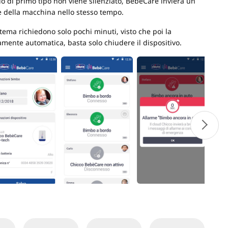
lo di primo tipo non viene silenziato, BebèCare invierà un
ne della macchina nello stesso tempo.
istema richiedono solo pochi minuti, visto che poi la
amente automatica, basta solo chiudere il dispositivo.