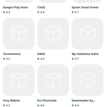
Google Play Store
CieID
Epson Smart Panel
4.3
4.4
4.7
Termometro
DMSS
My Vodafone Italia
4.3
4.4
4.7
Very Mobile
Eni Plenitude
Downloader by
AFTVnews
4.3
4.6
4.4