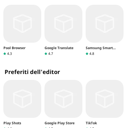
Pool Browser
Google Translate
Samsung Smart
Switch Mobile
4.3
4.7
4.8
Preferiti dell'editor
Play Shots
Google Play Store
TikTok