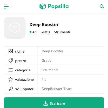
HOME
APPS
Deep Booster
Giochi
nuove uscite
Gratis
Strumenti
4.5
Deep Booster
nome
Gratis
prezzo
Strumenti
categoria
4.5
valutazione
DeepBooster Team
sviluppatore
Scaricare