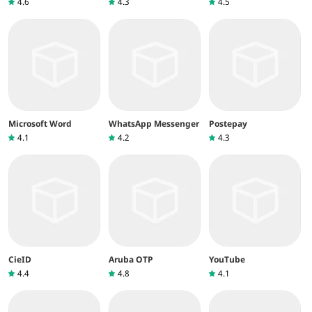
4.6
4.3
4.5
Microsoft Word
WhatsApp Messenger
Postepay
4.1
4.2
4.3
CieID
Aruba OTP
YouTube
4.4
4.8
4.1