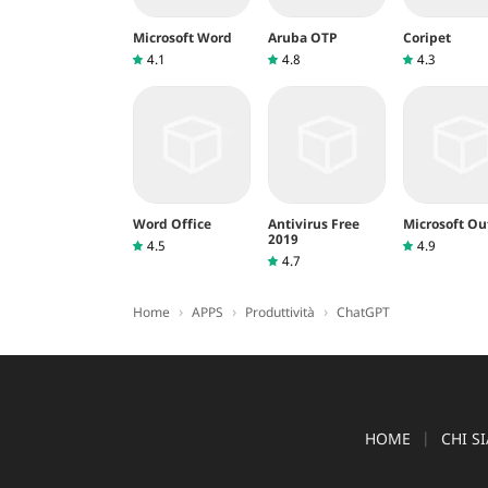
Microsoft Word
Aruba OTP
Coripet
4.1
4.8
4.3
Word Office
Antivirus Free
Microsoft Ou
2019
4.5
4.9
4.7
›
›
›
Home
APPS
Produttività
ChatGPT
HOME
CHI S