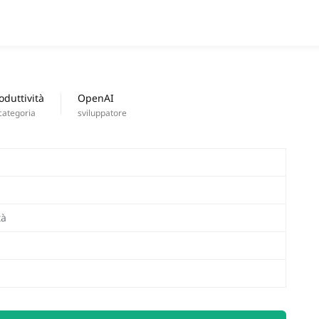
APPS
nuove uscite
oduttività
OpenAI
categoria
sviluppatore
tà