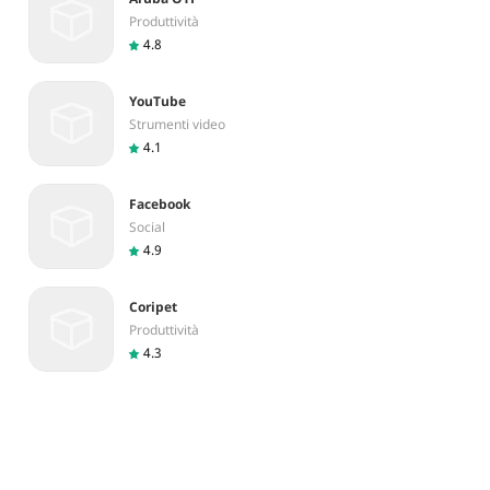
Produttività
4.8
YouTube
Strumenti video
4.1
Facebook
Social
4.9
Coripet
Produttività
4.3