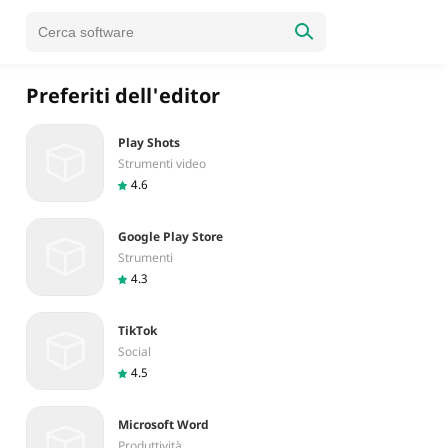
Preferiti dell'editor
Play Shots
Strumenti video
4.6
Google Play Store
Strumenti
4.3
TikTok
Social
4.5
Microsoft Word
Produttività