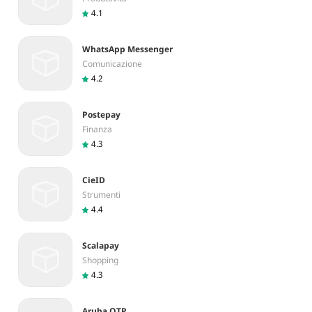
4.1
WhatsApp Messenger
Comunicazione
4.2
Postepay
Finanza
4.3
CieID
Strumenti
4.4
Scalapay
Shopping
4.3
Aruba OTP