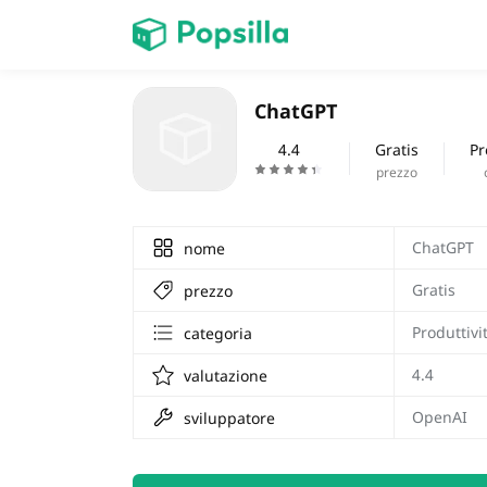
HOME
ChatGPT
Giochi
4.4
Gratis
Pr
prezzo
ChatGPT
nome
Gratis
prezzo
Produttivi
categoria
4.4
valutazione
OpenAI
sviluppatore