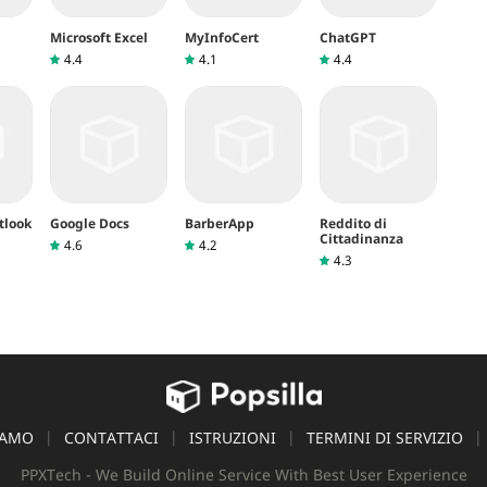
Microsoft Excel
MyInfoCert
ChatGPT
4.4
4.1
4.4
tlook
Google Docs
BarberApp
Reddito di
Cittadinanza
4.6
4.2
4.3
IAMO
CONTATTACI
ISTRUZIONI
TERMINI DI SERVIZIO
PPXTech - We Build Online Service With Best User Experience