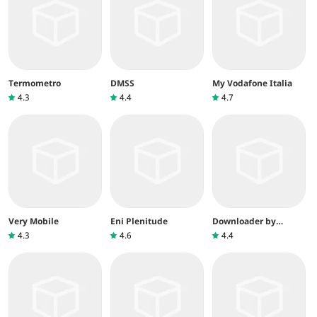
Termometro
DMSS
My Vodafone Italia
4.3
4.4
4.7
Very Mobile
Eni Plenitude
Downloader by
AFTVnews
4.3
4.6
4.4