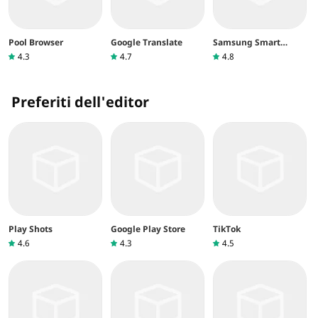
Pool Browser
Google Translate
Samsung Smart
Switch Mobile
4.3
4.7
4.8
Preferiti dell'editor
Play Shots
Google Play Store
TikTok
4.6
4.3
4.5