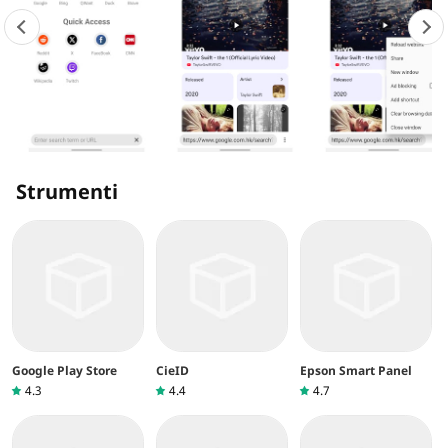
Strumenti
Google Play Store
CieID
Epson Smart Panel
4.3
4.4
4.7