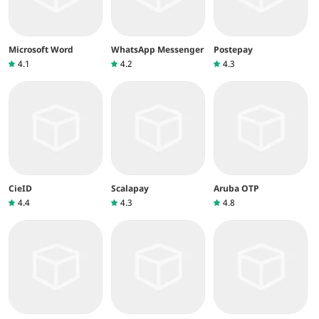
Microsoft Word
WhatsApp Messenger
Postepay
4.1
4.2
4.3
CieID
Scalapay
Aruba OTP
4.4
4.3
4.8