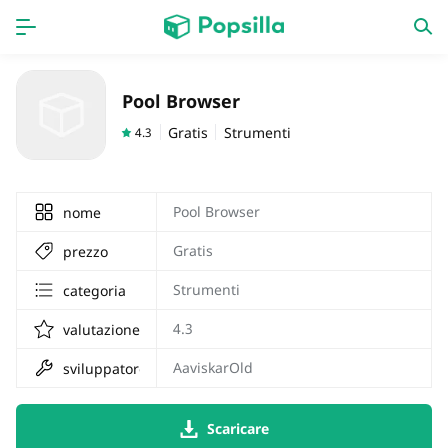
HOME
APPS
Pool Browser
Giochi
nuove uscite
Gratis
Strumenti
4.3
Pool Browser
nome
Gratis
prezzo
Strumenti
categoria
4.3
valutazione
AaviskarOld
sviluppatore
Scaricare