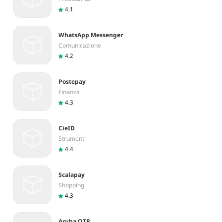
4.1
WhatsApp Messenger
Comunicazione
4.2
Postepay
Finanza
4.3
CieID
Strumenti
4.4
Scalapay
Shopping
4.3
Aruba OTP