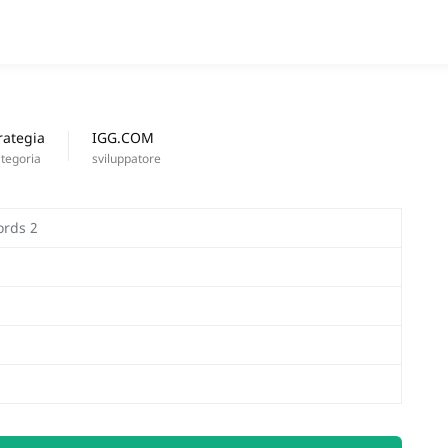
APPS
nuove uscite
rategia
IGG.COM
tegoria
sviluppatore
ords 2