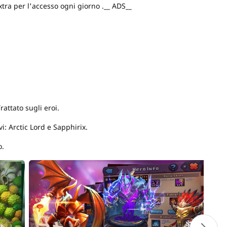
xtra per l'accesso ogni giorno .__ ADS__
rattato sugli eroi.
 Arctic Lord e Sapphirix.
o.