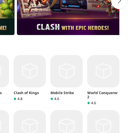
s
Clash of Kings
Mobile Strike
World Conqueror
2
4.8
4.6
4.6