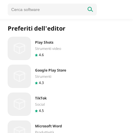
Preferiti dell'editor
Play Shots
Strumenti video
4.6
Google Play Store
Strumenti
4.3
TikTok
Social
4.5
Microsoft Word
Produttività