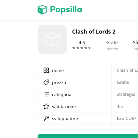
HOME
Clash of Lords 2
Giochi
4.5
Gratis
St
prezzo
ca
Clash of L
nome
Gratis
prezzo
Strategia
categoria
4.5
valutazione
IGG.COM
sviluppatore