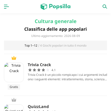
HOME
APPS
Cultura generale
Classifica delle app popolari
Giochi
nuove uscite
Ultimo aggiornamento: 2026-08-09
Top 1~12
/ 4 Giochi popolari in tutto il mondo
1
Trivia Crack
4.1
Trivia Crack è un piccolo rompicapo i cui argomenti includ
ono i seguenti elementi: intrattenimento, storia, scienza,
geografia e sport. Come un popolare gioco di puzzle, l'op
Gratis
erazione di Trivia Crack è molto semplice.
2
QuizzLand