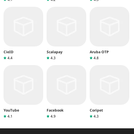
CieID
Scalapay
Aruba OTP
4.4
4.3
4.8
YouTube
Facebook
Coripet
4.1
4.9
4.3