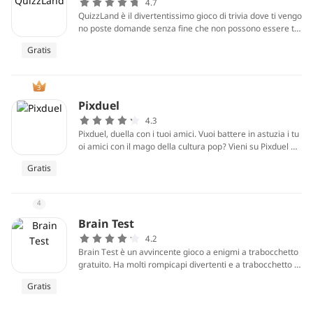
4.7
QuizzLand è il divertentissimo gioco di trivia dove ti vengo
no poste domande senza fine che non possono essere tr
ovate da nessun’altra parte.
Gratis
3
Pixduel
4.3
Pixduel, duella con i tuoi amici. Vuoi battere in astuzia i tu
oi amici con il mago della cultura pop? Vieni su Pixduel e
goditi le nuove domande sull'immagine.
Gratis
4
Brain Test
4.2
Brain Test è un avvincente gioco a enigmi a trabocchetto
gratuito. Ha molti rompicapi divertenti e a trabocchetto d
a risolvere.
Gratis