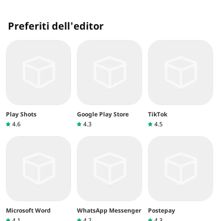
Preferiti dell'editor
Play Shots
Google Play Store
TikTok
4.6
4.3
4.5
Microsoft Word
WhatsApp Messenger
Postepay
4.1
4.2
4.3