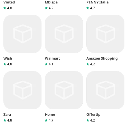
Vinted
MD spa
PENNY Italia
4.8
4.2
4.7
Wish
Walmart
Amazon Shopping
4.8
4.1
4.2
Zara
Home
OfferUp
4.8
4.7
4.2