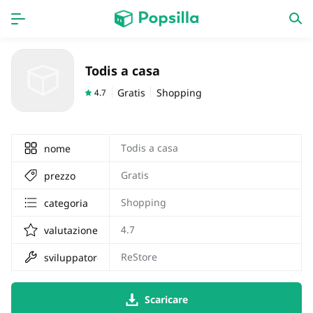
HOME
APPS
Todis a casa
Giochi
nuove uscite
Gratis
Shopping
4.7
Todis a casa
nome
Gratis
prezzo
Shopping
categoria
4.7
valutazione
ReStore
sviluppatore
Scaricare