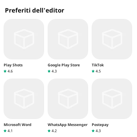
Preferiti dell'editor
Play Shots
Google Play Store
TikTok
4.6
4.3
4.5
Microsoft Word
WhatsApp Messenger
Postepay
4.1
4.2
4.3