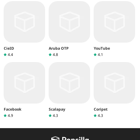
CieID
Aruba OTP
YouTube
4.4
4.8
4.1
Facebook
Scalapay
Coripet
4.9
4.3
4.3