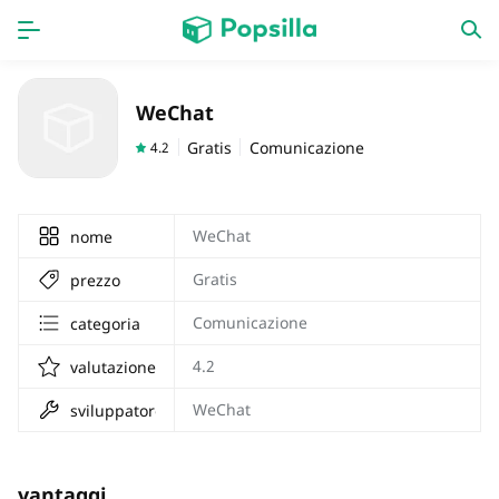
HOME
APPS
WeChat
Giochi
nuove uscite
Gratis
Comunicazione
4.2
WeChat
nome
Gratis
prezzo
Comunicazione
categoria
4.2
valutazione
WeChat
sviluppatore
vantaggi