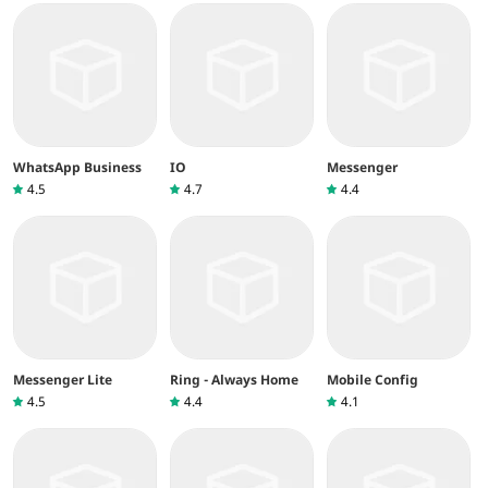
WhatsApp Business
IO
Messenger
4.5
4.7
4.4
Messenger Lite
Ring - Always Home
Mobile Config
4.5
4.4
4.1