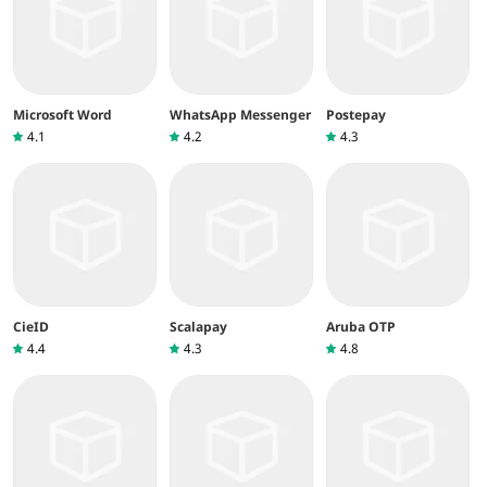
Microsoft Word
WhatsApp Messenger
Postepay
4.1
4.2
4.3
CieID
Scalapay
Aruba OTP
4.4
4.3
4.8