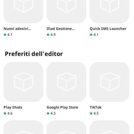
Nuovi adesivi
Iliad Gestione
Quick SMS Launcher
divertenti Emojis 3D
Account
4.1
4.9
4.1
Preferiti dell'editor
Play Shots
Google Play Store
TikTok
4.6
4.3
4.5