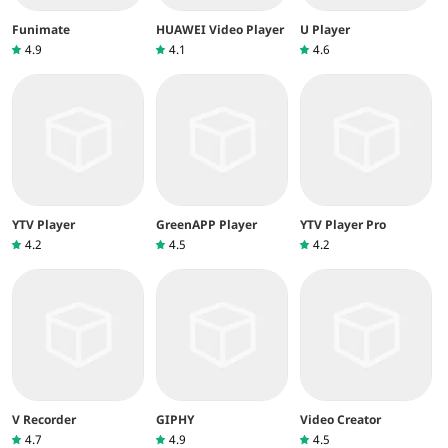
Funimate
HUAWEI Video Player
U Player
4.9
4.1
4.6
YTV Player
GreenAPP Player
YTV Player Pro
4.2
4.5
4.2
V Recorder
GIPHY
Video Creator
4.7
4.9
4.5