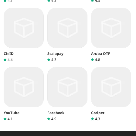
4.1
4.2
4.3
CieID
Scalapay
Aruba OTP
4.4
4.3
4.8
YouTube
Facebook
Coripet
4.1
4.9
4.3