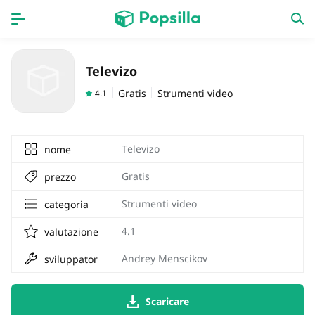
HOME
APPS
Televizo
Giochi
nuove uscite
Gratis
Strumenti video
4.1
Televizo
nome
Gratis
prezzo
Strumenti video
categoria
4.1
valutazione
Andrey Menscikov
sviluppatore
Scaricare