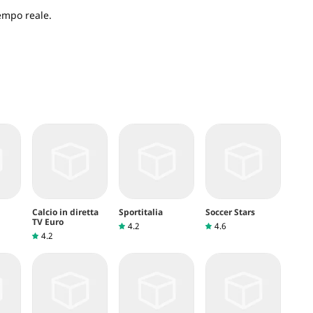
empo reale.
Calcio in diretta
Sportitalia
Soccer Stars
TV Euro
4.2
4.6
4.2