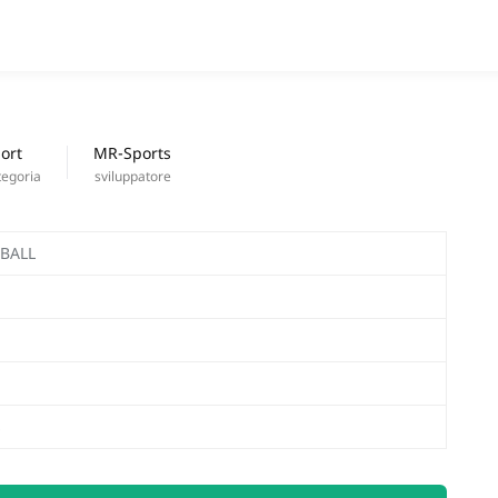
APPS
nuove uscite
ort
MR-Sports
tegoria
sviluppatore
TBALL
s