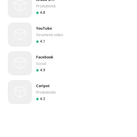
Produttività
4.8
YouTube
Strumenti video
4.1
Facebook
Social
4.9
Coripet
Produttività
4.3