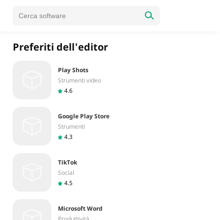
Preferiti dell'editor
Play Shots
Strumenti video
4.6
Google Play Store
Strumenti
4.3
TikTok
Social
4.5
Microsoft Word
Produttività