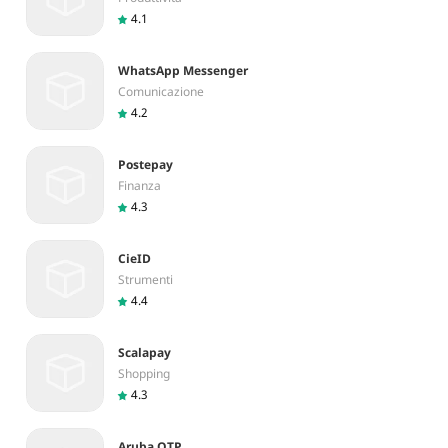
4.1
WhatsApp Messenger
Comunicazione
4.2
Postepay
Finanza
4.3
CieID
Strumenti
4.4
Scalapay
Shopping
4.3
Aruba OTP