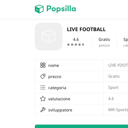
HOME
LIVE FOOTBALL
Giochi
4.6
Gratis
Sp
prezzo
ca
LIVE FOO
nome
Gratis
prezzo
Sport
categoria
4.6
valutazione
MR-Sport
sviluppatore