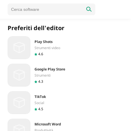
Preferiti dell'editor
Play Shots
Strumenti video
4.6
Google Play Store
Strumenti
4.3
TikTok
Social
4.5
Microsoft Word
Produttività