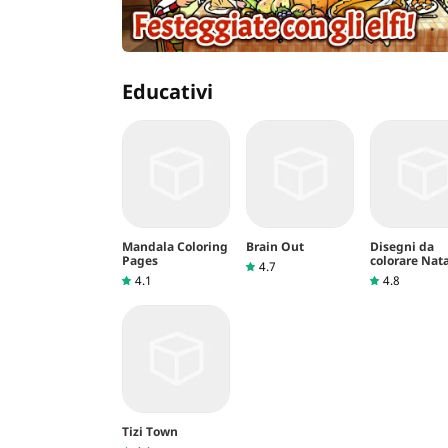
Educativi
Mandala Coloring
Brain Out
Disegni da
Pages
colorare Nat
4.7
4.1
4.8
Tizi Town