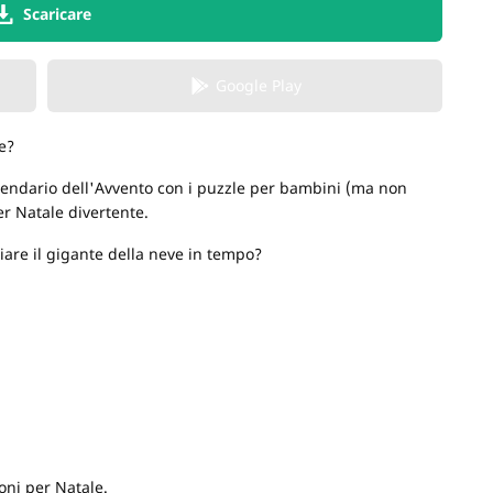
Scaricare
Google Play
e?
alendario dell'Avvento con i puzzle per bambini (ma non
er Natale divertente.
liare il gigante della neve in tempo?
ioni per Natale.