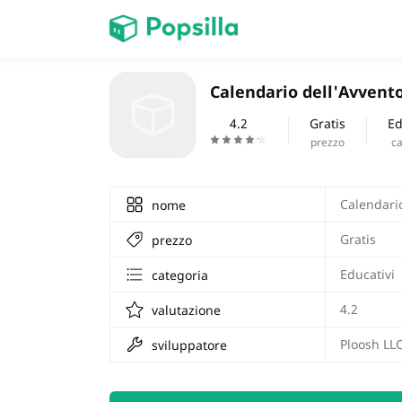
HOME
Calendario dell'Avvent
Giochi
4.2
Gratis
Ed
prezzo
ca
Calendari
nome
Gratis
prezzo
Educativi
categoria
4.2
valutazione
Ploosh LL
sviluppatore