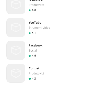
Produttività
4.8
YouTube
Strumenti video
4.1
Facebook
Social
4.9
Coripet
Produttività
4.3