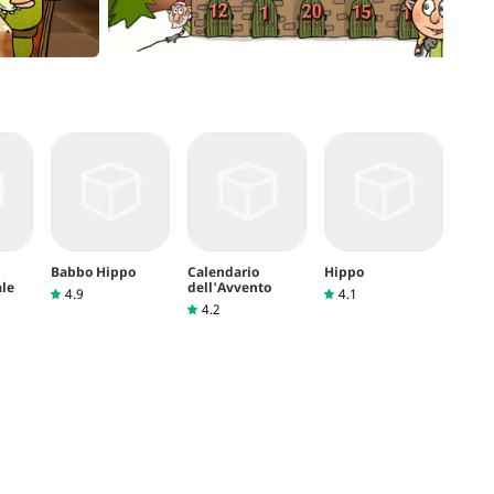
Babbo Hippo
Calendario
Hippo
ale
dell'Avvento
4.9
4.1
4.2