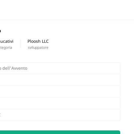
APPS
o
nuove uscite
ucativi
Ploosh LLC
tegoria
sviluppatore
o dell'Avvento
C