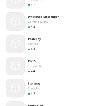
4.1
WhatsApp Messenger
Comunicazione
4.2
Postepay
Finanza
4.3
CieID
Strumenti
4.4
Scalapay
Shopping
4.3
Aruba OTP